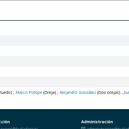
 ruedo) ,
Marco Polope
(Oreja) ,
Alejandro González
(Dos orejas) ,
Ju
cción
Administración
accion@burladero.tv
administracion@burlad