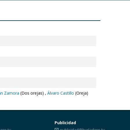
an Zamora
(Dos orejas) ,
Álvaro Castillo
(Oreja)
Publicidad
ero.tv
publicidad@burladero.tv