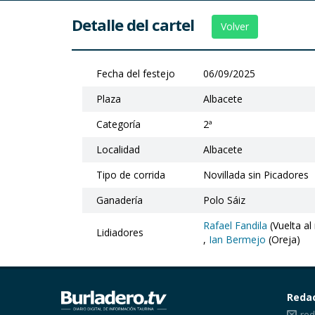
Detalle del cartel
Volver
Fecha del festejo
06/09/2025
Plaza
Albacete
Categoría
2ª
Localidad
Albacete
Tipo de corrida
Novillada sin Picadores
Ganadería
Polo Sáiz
Rafael Fandila
(Vuelta al
Lidiadores
,
Ian Bermejo
(Oreja)
Reda
red