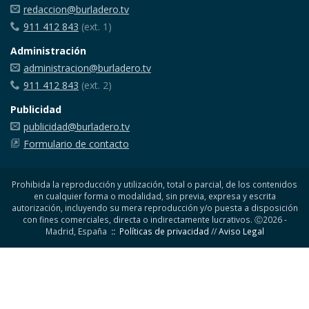
redaccion@burladero.tv
911 412 843
(ext. 1)
Administración
administracion@burladero.tv
911 412 843
(ext. 2)
Publicidad
publicidad@burladero.tv
Formulario de contacto
Prohibida la reproducción y utilización, total o parcial, de los contenidos
en cualquier forma o modalidad, sin previa, expresa y escrita
autorización, incluyendo su mera reproducción y/o puesta a disposición
con fines comerciales, directa o indirectamente lucrativos. Ⓒ2026 -
Madrid, España
::
Políticas de privacidad
//
Aviso Legal