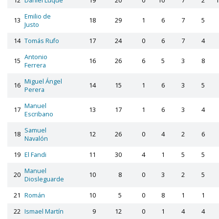
12
Daniel Luque
19
20
0
10
7
2
1
Emilio de
13
18
29
1
6
7
5
Justo
14
Tomás Rufo
17
24
0
6
7
4
Antonio
15
16
26
6
5
3
8
Ferrera
Miguel Ángel
16
14
15
1
6
3
5
Perera
Manuel
17
13
17
1
6
3
4
Escribano
Samuel
18
12
26
0
4
2
6
Navalón
19
El Fandi
11
30
4
1
5
5
Manuel
20
10
8
0
3
2
5
Diosleguarde
21
Román
10
5
0
8
1
1
22
Ismael Martín
9
12
0
1
4
4