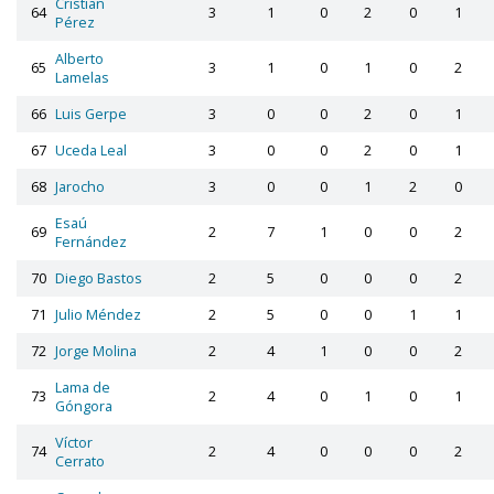
Cristian
64
3
1
0
2
0
1
Pérez
Alberto
65
3
1
0
1
0
2
Lamelas
66
Luis Gerpe
3
0
0
2
0
1
67
Uceda Leal
3
0
0
2
0
1
68
Jarocho
3
0
0
1
2
0
Esaú
69
2
7
1
0
0
2
Fernández
70
Diego Bastos
2
5
0
0
0
2
71
Julio Méndez
2
5
0
0
1
1
72
Jorge Molina
2
4
1
0
0
2
Lama de
73
2
4
0
1
0
1
Góngora
Víctor
74
2
4
0
0
0
2
Cerrato