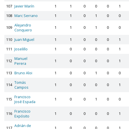
107
Javier Marín
1
1
0
0
0
1
108
Marc Serrano
1
1
0
1
0
0
Alejandro
109
1
1
0
1
0
0
Conquero
110
Juan Miguel
1
1
0
0
0
1
111
Joselillo
1
0
0
0
0
1
Manuel
112
1
0
0
0
0
1
Perera
113
Bruno Aloi
1
0
0
1
0
0
Tomás
114
1
0
0
0
0
1
Campos
Francisco
115
1
0
0
1
0
0
José Espada
Francisco
116
1
0
0
0
0
1
Expósito
Adrián de
117
1
0
0
0
0
1