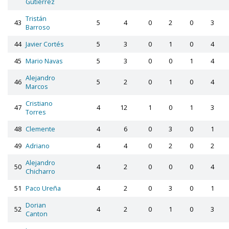
Gutiérrez
Tristán
43
5
4
0
2
0
3
Barroso
44
Javier Cortés
5
3
0
1
0
4
45
Mario Navas
5
3
0
0
1
4
Alejandro
46
5
2
0
1
0
4
Marcos
Cristiano
47
4
12
1
0
1
3
Torres
48
Clemente
4
6
0
3
0
1
49
Adriano
4
4
0
2
0
2
Alejandro
50
4
2
0
0
0
4
Chicharro
51
Paco Ureña
4
2
0
3
0
1
Dorian
52
4
2
0
1
0
3
Canton