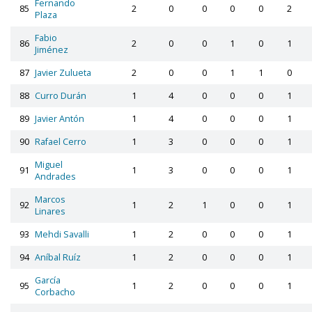
Fernando
85
2
0
0
0
0
2
Plaza
Fabio
86
2
0
0
1
0
1
Jiménez
87
Javier Zulueta
2
0
0
1
1
0
88
Curro Durán
1
4
0
0
0
1
89
Javier Antón
1
4
0
0
0
1
90
Rafael Cerro
1
3
0
0
0
1
Miguel
91
1
3
0
0
0
1
Andrades
Marcos
92
1
2
1
0
0
1
Linares
93
Mehdi Savalli
1
2
0
0
0
1
94
Aníbal Ruíz
1
2
0
0
0
1
García
95
1
2
0
0
0
1
Corbacho