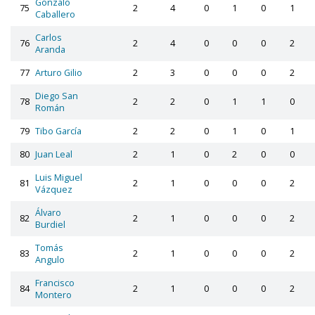
Gonzalo
75
2
4
0
1
0
1
Caballero
Carlos
76
2
4
0
0
0
2
Aranda
77
Arturo Gilio
2
3
0
0
0
2
Diego San
78
2
2
0
1
1
0
Román
79
Tibo García
2
2
0
1
0
1
80
Juan Leal
2
1
0
2
0
0
Luis Miguel
81
2
1
0
0
0
2
Vázquez
Álvaro
82
2
1
0
0
0
2
Burdiel
Tomás
83
2
1
0
0
0
2
Angulo
Francisco
84
2
1
0
0
0
2
Montero