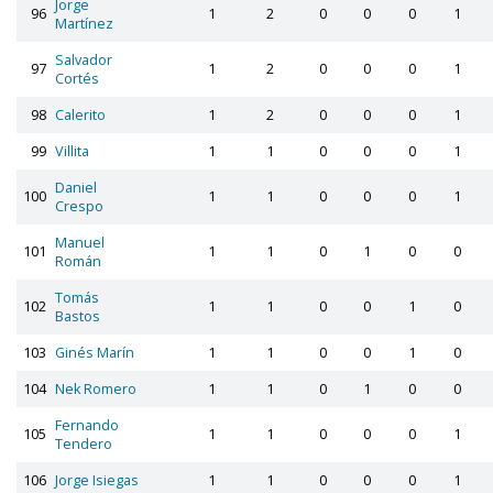
Jorge
96
1
2
0
0
0
1
Martínez
Salvador
97
1
2
0
0
0
1
Cortés
98
Calerito
1
2
0
0
0
1
99
Villita
1
1
0
0
0
1
Daniel
100
1
1
0
0
0
1
Crespo
Manuel
101
1
1
0
1
0
0
Román
Tomás
102
1
1
0
0
1
0
Bastos
103
Ginés Marín
1
1
0
0
1
0
104
Nek Romero
1
1
0
1
0
0
Fernando
105
1
1
0
0
0
1
Tendero
106
Jorge Isiegas
1
1
0
0
0
1