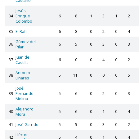
Castaño
Jesús
34
Enrique
6
8
1
3
1
2
Colombo
35
El Rafi
6
8
0
2
0
4
Gómez del
36
6
5
0
3
0
3
Pilar
Juan de
37
6
0
0
4
0
2
Castilla
Antonio
38
5
11
0
0
0
5
Linares
José
39
Fernando
5
6
0
2
0
3
Molina
Alejandro
40
5
6
0
1
0
4
Mora
41
José Garrido
5
5
0
3
0
2
Héctor
42
5
4
0
1
0
4