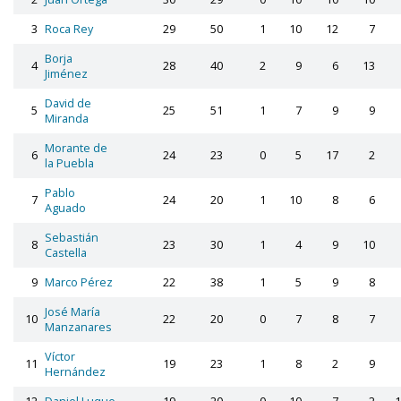
3
Roca Rey
29
50
1
10
12
7
Borja
4
28
40
2
9
6
13
Jiménez
David de
5
25
51
1
7
9
9
Miranda
Morante de
6
24
23
0
5
17
2
la Puebla
Pablo
7
24
20
1
10
8
6
Aguado
Sebastián
8
23
30
1
4
9
10
Castella
9
Marco Pérez
22
38
1
5
9
8
José María
10
22
20
0
7
8
7
Manzanares
Víctor
11
19
23
1
8
2
9
Hernández