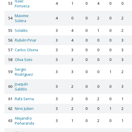
Isaac
53
4
1
0
4
0
0
Fonseca
Maxime
54
4
0
0
2
0
2
Solera
55
Solalito
3
4
0
1
0
2
56
Rubén Pinar
3
4
0
0
0
3
57
Carlos Olsina
3
3
0
0
0
3
58
Oliva Soto
3
3
0
0
0
3
Sergio
59
3
3
0
0
1
2
Rodríguez
Joaquín
60
3
2
0
0
0
3
Galdós
61
Rafa Serna
3
2
0
2
0
1
62
Nino Julien
3
2
0
0
1
2
Alejandro
63
3
1
0
2
0
1
Peñaranda