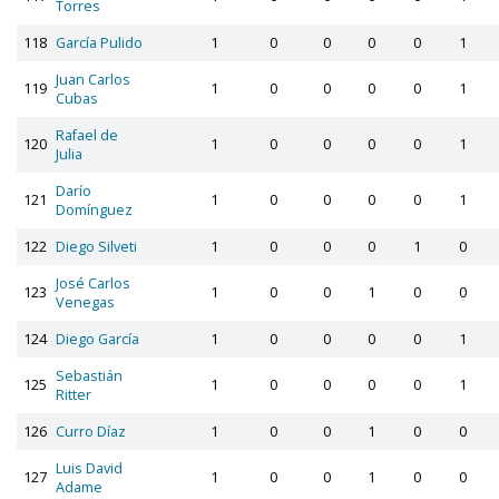
Torres
118
García Pulido
1
0
0
0
0
1
Juan Carlos
119
1
0
0
0
0
1
Cubas
Rafael de
120
1
0
0
0
0
1
Julia
Darío
121
1
0
0
0
0
1
Domínguez
122
Diego Silveti
1
0
0
0
1
0
José Carlos
123
1
0
0
1
0
0
Venegas
124
Diego García
1
0
0
0
0
1
Sebastián
125
1
0
0
0
0
1
Ritter
126
Curro Díaz
1
0
0
1
0
0
Luis David
127
1
0
0
1
0
0
Adame