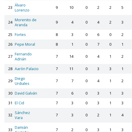
Álvaro
23
9
10
0
2
2
5
Lorenzo
Morenito de
24
9
4
0
4
2
3
Aranda
25
Fortes
8
3
0
6
0
2
26
Pepe Moral
8
1
0
7
0
1
Fernando
27
7
14
0
4
1
2
Adrián
28
Aarón Palacio
7
11
0
3
3
1
Diego
29
7
7
0
4
1
2
Urdiales
30
David Galván
7
6
0
3
1
3
31
El Cid
7
3
0
3
1
3
Sánchez
32
7
3
0
2
1
4
Vara
Damián
33
7
2
0
3
1
3