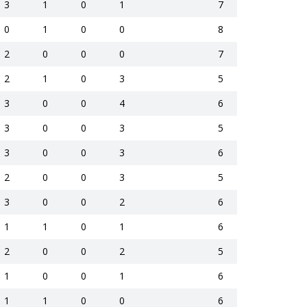
3
1
0
1
7
0
1
0
0
8
2
0
0
0
7
2
1
0
3
5
3
0
0
4
6
3
0
0
3
5
3
0
0
3
6
2
0
0
3
5
3
0
0
2
6
1
1
0
1
6
2
0
0
2
5
1
0
0
1
6
1
1
0
0
6