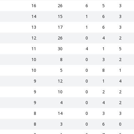
16
26
6
5
3
14
15
1
6
3
13
17
1
6
3
12
26
0
4
2
11
30
4
1
5
10
8
0
3
2
10
5
0
8
1
9
12
0
1
4
9
10
0
2
2
9
4
0
4
2
8
14
0
3
3
8
3
0
6
0