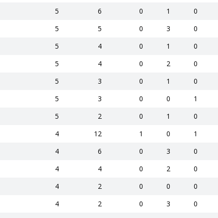
5
6
0
1
0
5
5
0
3
0
5
4
0
1
0
5
4
0
2
0
5
3
0
1
0
5
3
0
0
1
5
2
0
1
0
4
12
1
0
1
4
6
0
3
0
4
4
0
2
0
4
2
0
0
0
4
2
0
3
0