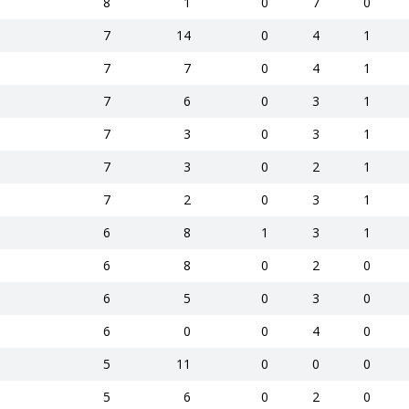
8
1
0
7
0
7
14
0
4
1
7
7
0
4
1
7
6
0
3
1
7
3
0
3
1
7
3
0
2
1
7
2
0
3
1
6
8
1
3
1
6
8
0
2
0
6
5
0
3
0
6
0
0
4
0
5
11
0
0
0
5
6
0
2
0