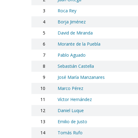
3
Roca Rey
4
Borja Jiménez
5
David de Miranda
6
Morante de la Puebla
7
Pablo Aguado
8
Sebastián Castella
9
José María Manzanares
10
Marco Pérez
11
Víctor Hernández
12
Daniel Luque
13
Emilio de Justo
14
Tomás Rufo