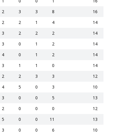
1
0
0
1
16
2
3
3
8
16
2
2
1
4
14
3
2
2
2
14
3
0
1
2
14
4
0
1
2
14
3
1
1
0
14
2
2
3
3
12
4
5
0
3
10
3
0
0
5
13
2
0
0
0
12
5
0
0
11
13
3
0
0
6
10