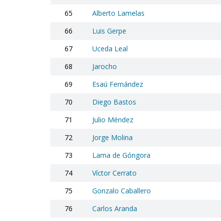
65
Alberto Lamelas
66
Luis Gerpe
67
Uceda Leal
68
Jarocho
69
Esaú Fernández
70
Diego Bastos
71
Julio Méndez
72
Jorge Molina
73
Lama de Góngora
74
Víctor Cerrato
75
Gonzalo Caballero
76
Carlos Aranda