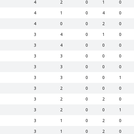
4
2
0
1
0
4
1
0
4
0
4
0
0
2
0
3
4
0
1
0
3
4
0
0
0
3
3
0
0
0
3
3
0
0
0
3
3
0
0
1
3
2
0
0
0
3
2
0
2
0
3
2
0
0
1
3
1
0
2
0
3
1
0
2
0