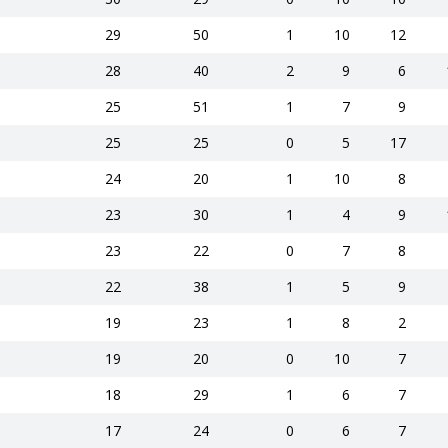
29
50
1
10
12
28
40
2
9
6
25
51
1
7
9
25
25
0
5
17
24
20
1
10
8
23
30
1
4
9
23
22
0
7
8
22
38
1
5
9
19
23
1
8
2
19
20
0
10
7
18
29
1
6
7
17
24
0
6
7