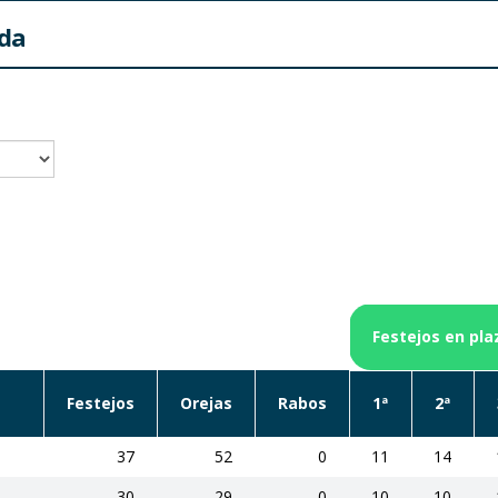
ada
Festejos en pla
Festejos
Orejas
Rabos
1ª
2ª
37
52
0
11
14
30
29
0
10
10