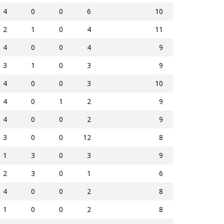
4
0
0
6
10
2
1
0
4
11
4
0
0
4
9
3
1
0
3
9
4
0
0
3
10
4
0
1
2
9
4
0
0
2
9
3
0
0
12
8
1
3
0
3
9
2
3
0
1
6
4
0
0
2
8
1
0
0
2
8