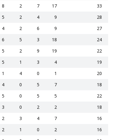
8
2
7
17
33
5
2
4
9
28
4
2
6
9
27
6
5
3
18
24
5
2
9
19
22
5
1
3
4
19
1
4
0
1
20
4
0
5
7
18
5
0
5
5
22
3
0
2
2
18
2
3
4
7
16
2
1
0
2
16