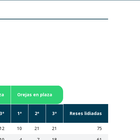
za
Orejas en plaza
3ª
1ª
2ª
3ª
Reses lidiadas
12
10
21
21
75
10
4
7
18
61