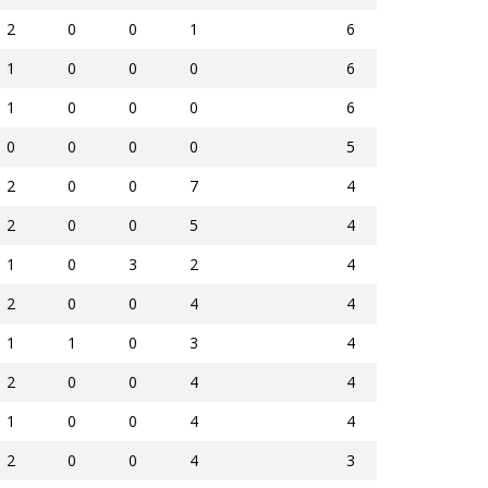
2
0
0
1
6
1
0
0
0
6
1
0
0
0
6
0
0
0
0
5
2
0
0
7
4
2
0
0
5
4
1
0
3
2
4
2
0
0
4
4
1
1
0
3
4
2
0
0
4
4
1
0
0
4
4
2
0
0
4
3