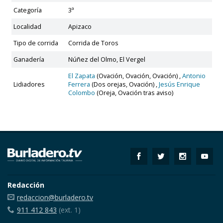
Categoría
3ª
Localidad
Apizaco
Tipo de corrida
Corrida de Toros
Ganadería
Núñez del Olmo, El Vergel
El Zapata
(Ovación, Ovación, Ovación) ,
Antonio
Lidiadores
Ferrera
(Dos orejas, Ovación) ,
Jesús Enrique
Colombo
(Oreja, Ovación tras aviso)
Redacción
redaccion@burladero.tv
911 412 843
(ext. 1)