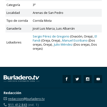
Categoría
3ª
Localidad
Arenas de San Pedro
Tipo de corrida
Corrida Mixta
Ganadería
José Luis Marca, Luis Albarrán
Sergio Pérez de Gregorio
(Ovación, Oreja) ,
El
Fandi
(Oreja, Oreja) ,
Manuel Escribano
(Dos
Lidiadores
orejas, Oreja) ,
Julio Méndez
(Dos orejas, Dos
orejas)
Redacción
redaccion@burladero.tv
911 412 843
(ext. 1)