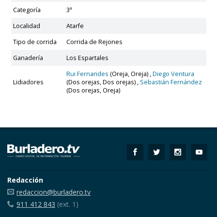
Categoría
3ª
Localidad
Atarfe
Tipo de corrida
Corrida de Rejones
Ganadería
Los Espartales
Rui Fernandes
(Oreja, Oreja) ,
Diego Ventura
Lidiadores
(Dos orejas, Dos orejas) ,
Sebastián Fernández
(Dos orejas, Oreja)
Redacción
redaccion@burladero.tv
911 412 843
(ext. 1)