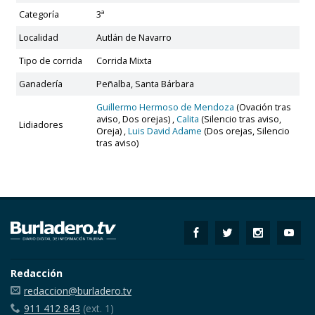
Categoría
3ª
Localidad
Autlán de Navarro
Tipo de corrida
Corrida Mixta
Ganadería
Peñalba, Santa Bárbara
Guillermo Hermoso de Mendoza
(Ovación tras
aviso, Dos orejas) ,
Calita
(Silencio tras aviso,
Lidiadores
Oreja) ,
Luis David Adame
(Dos orejas, Silencio
tras aviso)
Redacción
redaccion@burladero.tv
911 412 843
(ext. 1)