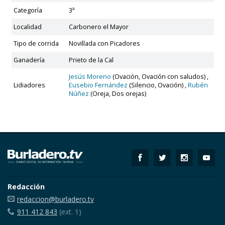
Categoría
3ª
Localidad
Carbonero el Mayor
Tipo de corrida
Novillada con Picadores
Ganadería
Prieto de la Cal
Jesús Moreno
(Ovación, Ovación con saludos) ,
Lidiadores
Eusebio Fernández
(Silencio, Ovación) ,
Rubén
Núñez
(Oreja, Dos orejas)
Redacción
redaccion@burladero.tv
911 412 843
(ext. 1)