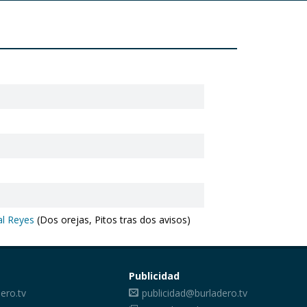
al Reyes
(Dos orejas, Pitos tras dos avisos)
Publicidad
ero.tv
publicidad@burladero.tv