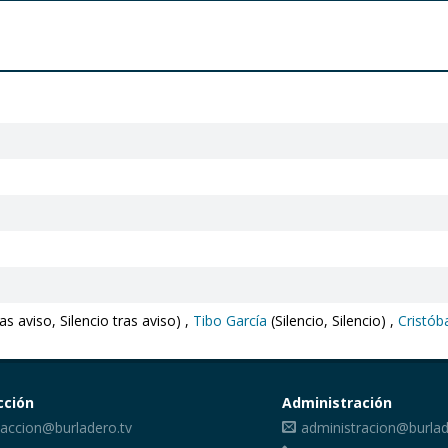
ras aviso, Silencio tras aviso) ,
Tibo García
(Silencio, Silencio) ,
Cristób
cción
Administración
accion@burladero.tv
administracion@burlad