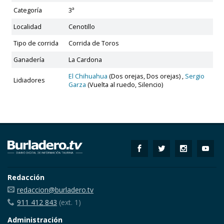
Categoría
3ª
Localidad
Cenotillo
Tipo de corrida
Corrida de Toros
Ganadería
La Cardona
El Chihuahua
(Dos orejas, Dos orejas) ,
Sergio
Lidiadores
Garza
(Vuelta al ruedo, Silencio)
Redacción
redaccion@burladero.tv
911 412 843
(ext. 1)
Administración