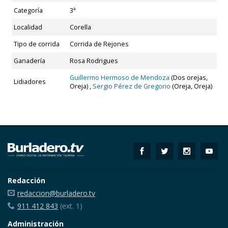
Categoría
3ª
Localidad
Corella
Tipo de corrida
Corrida de Rejones
Ganadería
Rosa Rodrigues
Guillermo Hermoso de Mendoza
(Dos orejas,
Lidiadores
Oreja) ,
Sergio Pérez de Gregorio
(Oreja, Oreja)
Redacción
redaccion@burladero.tv
911 412 843
(ext. 1)
Administración