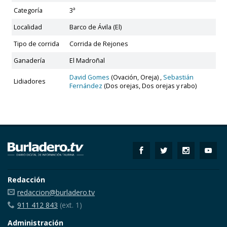
Categoría
3ª
Localidad
Barco de Ávila (El)
Tipo de corrida
Corrida de Rejones
Ganadería
El Madroñal
David Gomes
(Ovación, Oreja) ,
Sebastián
Lidiadores
Fernández
(Dos orejas, Dos orejas y rabo)
Redacción
redaccion@burladero.tv
911 412 843
(ext. 1)
Administración