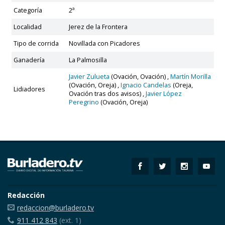
Categoría
2ª
Localidad
Jerez de la Frontera
Tipo de corrida
Novillada con Picadores
Ganadería
La Palmosilla
Javier Zulueta
(Ovación, Ovación) ,
Martín Morilla
(Ovación, Oreja) ,
Ignacio Candelas
(Oreja,
Lidiadores
Ovación tras dos avisos) ,
Javier López
Peregrino
(Ovación, Oreja)
Redacción
redaccion@burladero.tv
911 412 843
(ext. 1)