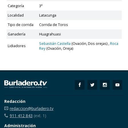
Categoría
3ª
Localidad
Latacunga
Tipo de corrida
Corrida de Toros
Ganadería
Huagrahuasi
Sebastián Castella
(Ovación, Dos orejas) ,
Roca
Lidiadores
Rey
(Ovación, Oreja)
Redacción
redaccion@burladero.tv
911 412 843
(ext. 1)
Administración