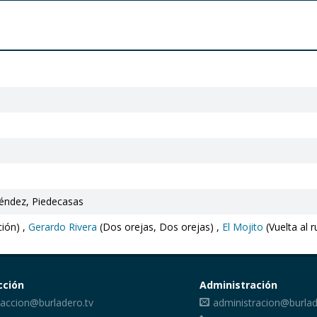
éndez, Piedecasas
ión) ,
Gerardo Rivera
(Dos orejas, Dos orejas) ,
El Mojito
(Vuelta al 
cción
Administración
accion@burladero.tv
administracion@burlad