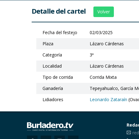
Detalle del cartel
Volver
Fecha del festejo
02/03/2025
Plaza
Lázaro Cárdenas
Categoría
3ª
Localidad
Lázaro Cárdenas
Tipo de corrida
Corrida Mixta
Ganadería
Tepeyahualco, García M
Lidiadores
Leonardo Zataraín
(Ovac
Reda
red