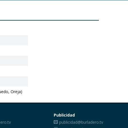
ruedo, Oreja)
Publicidad
ero.tv
publicidad@burladero.tv