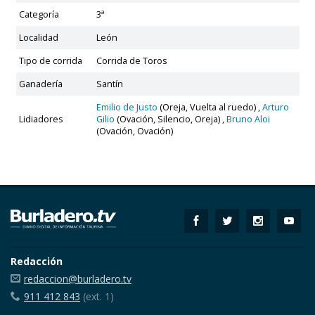
Categoría
3ª
Localidad
León
Tipo de corrida
Corrida de Toros
Ganadería
Santín
Emilio de Justo
(Oreja, Vuelta al ruedo) ,
Arturo
Lidiadores
Gilio
(Ovación, Silencio, Oreja) ,
Bruno Aloi
(Ovación, Ovación)
Redacción
redaccion@burladero.tv
911 412 843
(ext. 1)