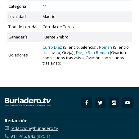
Categoría
1ª
Localidad
Madrid
Tipo de corrida
Corrida de Toros
Ganadería
Fuente Ymbro
Curro Díaz
(Silencio, Silencio) ,
Román
(Silencio
tras aviso, Oreja) ,
Diego San Román
(Ovación
Lidiadores
con saludos tras aviso, Ovación con saludos
tras aviso)
Redacción
redaccion@burladero.tv
911 412 843
(ext. 1)