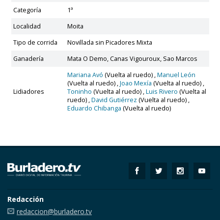
Categoría
1ª
Localidad
Moita
Tipo de corrida
Novillada sin Picadores Mixta
Ganadería
Mata O Demo, Canas Vigouroux, Sao Marcos
Mariana Avó
(Vuelta al ruedo) ,
Manuel León
(Vuelta al ruedo) ,
Joao Mexía
(Vuelta al ruedo) ,
Lidiadores
Toninho
(Vuelta al ruedo) ,
Luis Rivero
(Vuelta al
ruedo) ,
David Gutiérrez
(Vuelta al ruedo) ,
Eduardo Chibanga
(Vuelta al ruedo)
Redacción
redaccion@burladero.tv