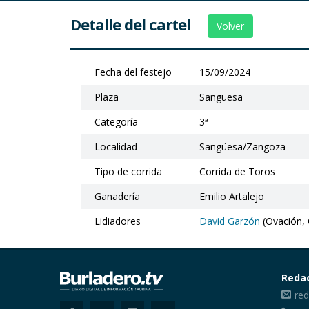
Detalle del cartel
Volver
Fecha del festejo
15/09/2024
Plaza
Sangüesa
Categoría
3ª
Localidad
Sangüesa/Zangoza
Tipo de corrida
Corrida de Toros
Ganadería
Emilio Artalejo
Lidiadores
David Garzón
(Ovación, 
Reda
red