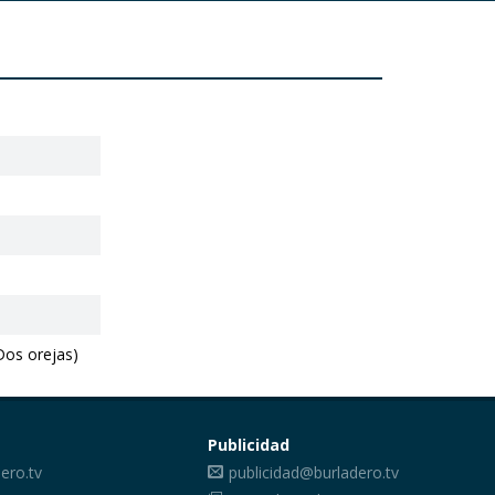
Dos orejas)
Publicidad
ero.tv
publicidad@burladero.tv