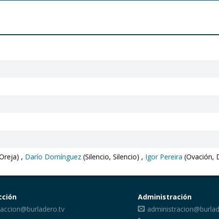
Oreja) ,
Darío Domínguez
(Silencio, Silencio) ,
Igor Pereira
(Ovación, 
cción
Administración
accion@burladero.tv
administracion@burlad