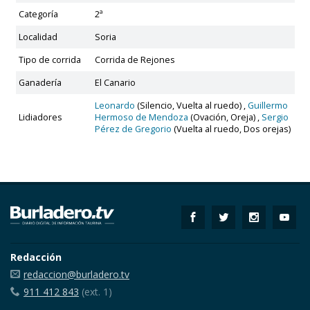
Categoría
2ª
Localidad
Soria
Tipo de corrida
Corrida de Rejones
Ganadería
El Canario
Leonardo
(Silencio, Vuelta al ruedo) ,
Guillermo
Lidiadores
Hermoso de Mendoza
(Ovación, Oreja) ,
Sergio
Pérez de Gregorio
(Vuelta al ruedo, Dos orejas)
Redacción
redaccion@burladero.tv
911 412 843
(ext. 1)