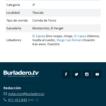
Categoría
3ª
Localidad
Tlaxcala
Tipo de corrida
Corrida de Toros
Ganadería
Montecristo, El Vergel
El Zapata
(Dos orejas, Oreja) ,
El Capea
(Silencio,
Lidiadores
Vuelta al ruedo) ,
Diego San Román
(Ovación
tras aviso, Ovación)
Redacción
redaccion@burladero.tv
911 412 843
(ext. 1)