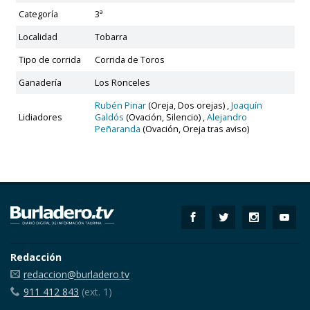
Categoría
3ª
Localidad
Tobarra
Tipo de corrida
Corrida de Toros
Ganadería
Los Ronceles
Rubén Pinar
(Oreja, Dos orejas) ,
Joaquín
Lidiadores
Galdós
(Ovación, Silencio) ,
Alejandro
Peñaranda
(Ovación, Oreja tras aviso)
Redacción
redaccion@burladero.tv
911 412 843
(ext. 1)