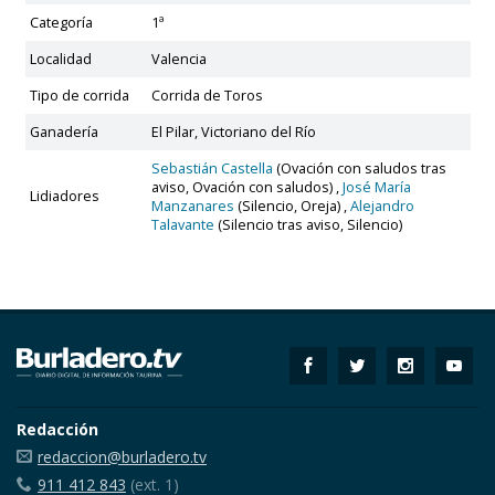
Categoría
1ª
Localidad
Valencia
Tipo de corrida
Corrida de Toros
Ganadería
El Pilar, Victoriano del Río
Sebastián Castella
(Ovación con saludos tras
aviso, Ovación con saludos) ,
José María
Lidiadores
Manzanares
(Silencio, Oreja) ,
Alejandro
Talavante
(Silencio tras aviso, Silencio)
Redacción
redaccion@burladero.tv
911 412 843
(ext. 1)