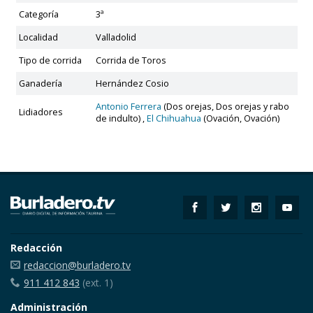
Categoría
3ª
Localidad
Valladolid
Tipo de corrida
Corrida de Toros
Ganadería
Hernández Cosio
Antonio Ferrera
(Dos orejas, Dos orejas y rabo
Lidiadores
de indulto) ,
El Chihuahua
(Ovación, Ovación)
Redacción
redaccion@burladero.tv
911 412 843
(ext. 1)
Administración