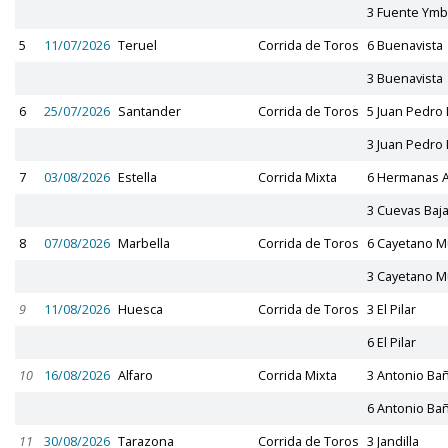
3 Fuente Ymb
5
11/07/2026
Teruel
Corrida de Toros
6 Buenavista
3 Buenavista
6
25/07/2026
Santander
Corrida de Toros
5 Juan Pedr
3 Juan Pedr
7
03/08/2026
Estella
Corrida Mixta
6 Hermanas 
3 Cuevas Baj
8
07/08/2026
Marbella
Corrida de Toros
6 Cayetano 
3 Cayetano 
9
11/08/2026
Huesca
Corrida de Toros
3 El Pilar
6 El Pilar
10
16/08/2026
Alfaro
Corrida Mixta
3 Antonio Ba
6 Antonio Ba
11
30/08/2026
Tarazona
Corrida de Toros
3 Jandilla