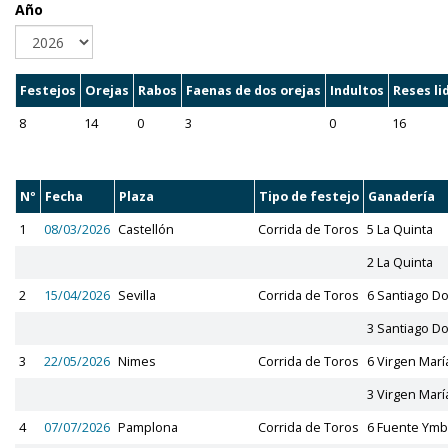
Año
Festejos
Orejas
Rabos
Faenas de dos orejas
Indultos
Reses li
8
14
0
3
0
16
Nº
Fecha
Plaza
Tipo de festejo
Ganadería
1
08/03/2026
Castellón
Corrida de Toros
5 La Quinta
2 La Quinta
2
15/04/2026
Sevilla
Corrida de Toros
6 Santiago 
3 Santiago 
3
22/05/2026
Nimes
Corrida de Toros
6 Virgen Marí
3 Virgen Marí
4
07/07/2026
Pamplona
Corrida de Toros
6 Fuente Ymb