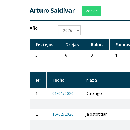
Arturo Saldívar
Volver
Año
Festejos
Orejas
Rabos
Faenas
5
6
0
1
Nº
Fecha
Plaza
1
01/01/2026
Durango
2
15/02/2026
Jalostotitlán