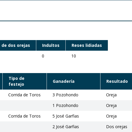
 de dos orejas
Indultos
Reses lidiadas
0
10
Tipo de
Ganadería
Resultado
festejo
Corrida de Toros
3 Pozohondo
Oreja
1 Pozohondo
Oreja
Corrida de Toros
5 José Garfias
Oreja
2 José Garfias
Dos orejas