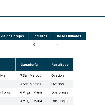
 de dos orejas
Indultos
Reses lidiadas
0
4
Ganadería
Resultado
ixta
7 San Marcos
Ovación
4 San Marcos
Ovación
e Toros
6 Virgen María
Dos orejas
3 Virgen María
Dos orejas