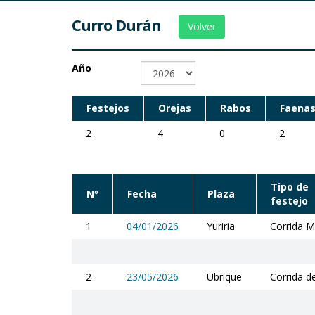
Curro Durán
Volver
Año
Festejos
Orejas
Rabos
Faenas
2
4
0
2
Tipo de
Nº
Fecha
Plaza
festejo
1
04/01/2026
Yuriria
Corrida M
2
23/05/2026
Ubrique
Corrida d