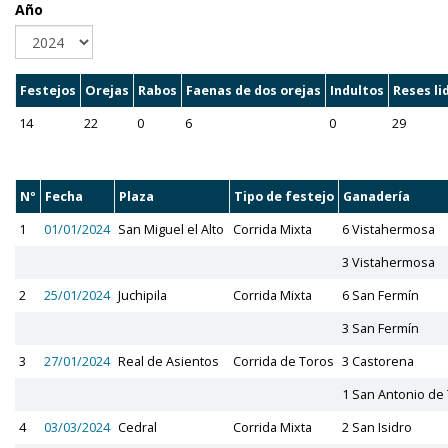
Año
Festejos
Orejas
Rabos
Faenas de dos orejas
Indultos
Reses li
14
22
0
6
0
29
Nº
Fecha
Plaza
Tipo de festejo
Ganadería
1
01/01/2024
San Miguel el Alto
Corrida Mixta
6 Vistahermosa
3 Vistahermosa
2
25/01/2024
Juchipila
Corrida Mixta
6 San Fermín
3 San Fermín
3
27/01/2024
Real de Asientos
Corrida de Toros
3 Castorena
1 San Antonio de 
4
03/03/2024
Cedral
Corrida Mixta
2 San Isidro