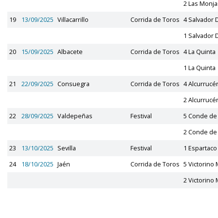
2 Las Monja
19
13/09/2025
Villacarrillo
Corrida de Toros
4 Salvador
1 Salvador
20
15/09/2025
Albacete
Corrida de Toros
4 La Quinta
1 La Quinta
21
22/09/2025
Consuegra
Corrida de Toros
4 Alcurrucé
2 Alcurrucé
22
28/09/2025
Valdepeñas
Festival
5 Conde de
2 Conde de
23
13/10/2025
Sevilla
Festival
1 Espartaco
24
18/10/2025
Jaén
Corrida de Toros
5 Victorino 
2 Victorino 