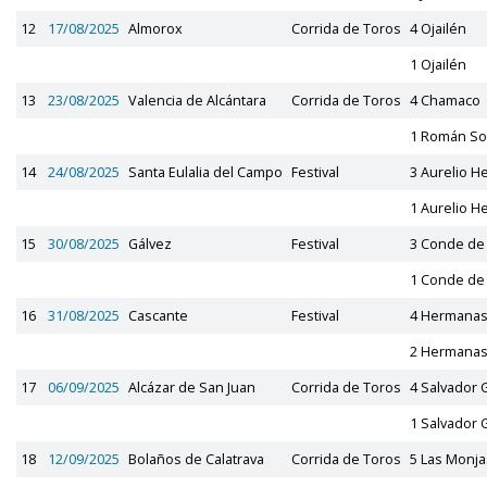
12
17/08/2025
Almorox
Corrida de Toros
4 Ojailén
1 Ojailén
13
23/08/2025
Valencia de Alcántara
Corrida de Toros
4 Chamaco
1 Román S
14
24/08/2025
Santa Eulalia del Campo
Festival
3 Aurelio 
1 Aurelio 
15
30/08/2025
Gálvez
Festival
3 Conde de
1 Conde de
16
31/08/2025
Cascante
Festival
4 Hermanas
2 Hermanas
17
06/09/2025
Alcázar de San Juan
Corrida de Toros
4 Salvador G
1 Salvador G
18
12/09/2025
Bolaños de Calatrava
Corrida de Toros
5 Las Monja