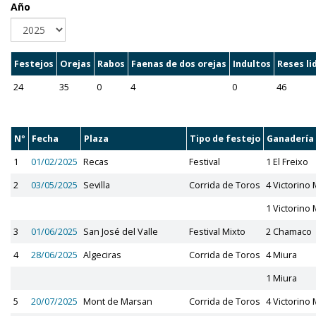
Año
Festejos
Orejas
Rabos
Faenas de dos orejas
Indultos
Reses li
24
35
0
4
0
46
Nº
Fecha
Plaza
Tipo de festejo
Ganadería
1
01/02/2025
Recas
Festival
1 El Freixo
2
03/05/2025
Sevilla
Corrida de Toros
4 Victorino 
1 Victorino 
3
01/06/2025
San José del Valle
Festival Mixto
2 Chamaco
4
28/06/2025
Algeciras
Corrida de Toros
4 Miura
1 Miura
5
20/07/2025
Mont de Marsan
Corrida de Toros
4 Victorino 