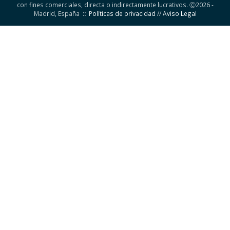
con fines comerciales, directa o indirectamente lucrativos. Ⓒ2026 -
Madrid, España
::
Políticas de privacidad
//
Aviso Legal