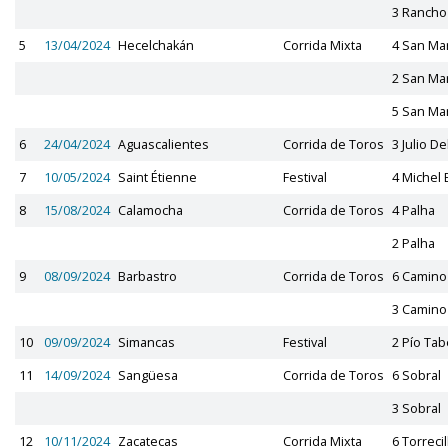
3 Rancho
5
13/04/2024
Hecelchakán
Corrida Mixta
4 San Ma
2 San Ma
5 San Ma
6
24/04/2024
Aguascalientes
Corrida de Toros
3 Julio D
7
10/05/2024
Saint Étienne
Festival
4 Michel 
8
15/08/2024
Calamocha
Corrida de Toros
4 Palha
2 Palha
9
08/09/2024
Barbastro
Corrida de Toros
6 Camino
3 Camino
10
09/09/2024
Simancas
Festival
2 Pío Tab
11
14/09/2024
Sangüesa
Corrida de Toros
6 Sobral
3 Sobral
12
10/11/2024
Zacatecas
Corrida Mixta
6 Torrecil