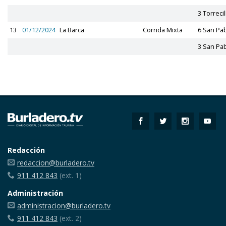
3 Torrecil
13
01/12/2024
La Barca
Corrida Mixta
6 San Pa
3 San Pa
Redacción
redaccion@burladero.tv
911 412 843
(ext. 1)
Administración
administracion@burladero.tv
911 412 843
(ext. 2)