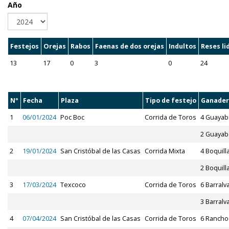
Año
Festejos
Orejas
Rabos
Faenas de dos orejas
Indultos
Reses li
13
17
0
3
0
24
Nº
Fecha
Plaza
Tipo de festejo
Ganader
1
06/01/2024
Poc Boc
Corrida de Toros
4 Guayab
2 Guayab
2
19/01/2024
San Cristóbal de las Casas
Corrida Mixta
4 Boquill
2 Boquill
3
17/03/2024
Texcoco
Corrida de Toros
6 Barralv
3 Barralv
4
07/04/2024
San Cristóbal de las Casas
Corrida de Toros
6 Rancho