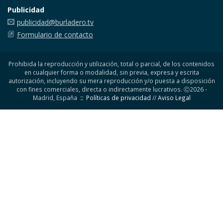
Publicidad
publicidad@burladero.tv
Formulario de contacto
Prohibida la reproducción y utilización, total o parcial, de los contenidos
en cualquier forma o modalidad, sin previa, expresa y escrita
autorización, incluyendo su mera reproducción y/o puesta a disposición
con fines comerciales, directa o indirectamente lucrativos. Ⓒ2026 -
Madrid, España
::
Políticas de privacidad
//
Aviso Legal