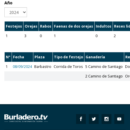
Año
Festejos
Orejas
Rabos
Faenas de dos orejas
Indultos
Reses li
1
3
0
1
0
2
Nº
Fecha
Plaza
Tipo de festejo
Ganadería
Re
1
08/09/2024
Barbastro
Corrida de Toros
5 Camino de Santiago
Do
2 Camino de Santiago
Or