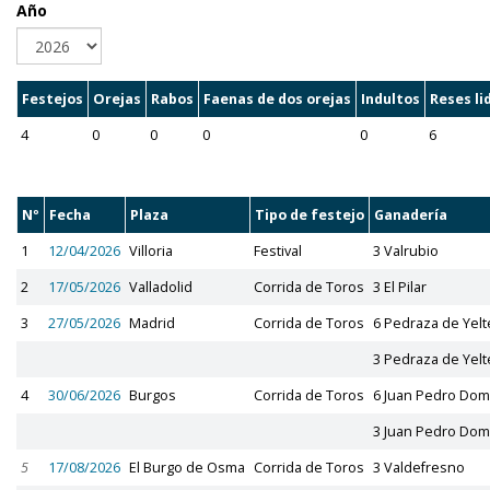
Año
Festejos
Orejas
Rabos
Faenas de dos orejas
Indultos
Reses li
4
0
0
0
0
6
Nº
Fecha
Plaza
Tipo de festejo
Ganadería
1
12/04/2026
Villoria
Festival
3 Valrubio
2
17/05/2026
Valladolid
Corrida de Toros
3 El Pilar
3
27/05/2026
Madrid
Corrida de Toros
6 Pedraza de Yelt
3 Pedraza de Yelt
4
30/06/2026
Burgos
Corrida de Toros
6 Juan Pedro Do
3 Juan Pedro Do
5
17/08/2026
El Burgo de Osma
Corrida de Toros
3 Valdefresno