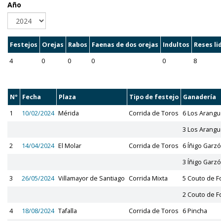
Año
Festejos
Orejas
Rabos
Faenas de dos orejas
Indultos
Reses li
4
0
0
0
0
8
Nº
Fecha
Plaza
Tipo de festejo
Ganadería
1
10/02/2024
Mérida
Corrida de Toros
6 Los Arang
3 Los Arang
2
14/04/2024
El Molar
Corrida de Toros
6 Íñigo Garz
3 Íñigo Garz
3
26/05/2024
Villamayor de Santiago
Corrida Mixta
5 Couto de F
2 Couto de F
4
18/08/2024
Tafalla
Corrida de Toros
6 Pincha