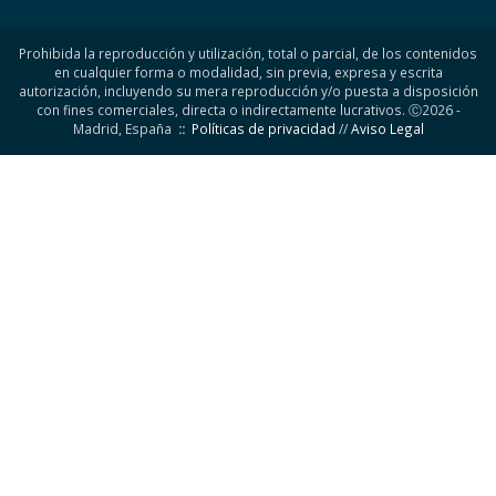
Prohibida la reproducción y utilización, total o parcial, de los contenidos
en cualquier forma o modalidad, sin previa, expresa y escrita
autorización, incluyendo su mera reproducción y/o puesta a disposición
con fines comerciales, directa o indirectamente lucrativos. Ⓒ2026 -
Madrid, España
::
Políticas de privacidad
//
Aviso Legal