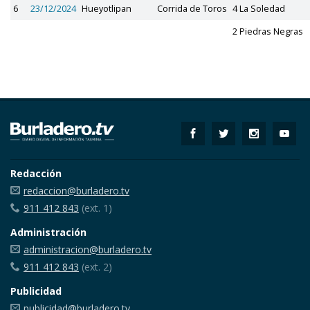
6
23/12/2024
Hueyotlipan
Corrida de Toros
4 La Soledad
2 Piedras Negras
Redacción
redaccion@burladero.tv
911 412 843
(ext. 1)
Administración
administracion@burladero.tv
911 412 843
(ext. 2)
Publicidad
publicidad@burladero.tv