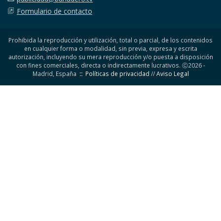
Formulario de contacto
Prohibida la reproducción y utilización, total o parcial, de los contenidos
en cualquier forma o modalidad, sin previa, expresa y escrita
autorización, incluyendo su mera reproducción y/o puesta a disposición
con fines comerciales, directa o indirectamente lucrativos. Ⓒ2026 -
Madrid, España
::
Políticas de privacidad
//
Aviso Legal