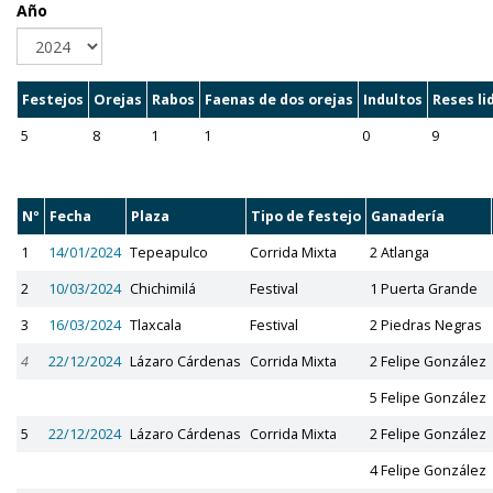
Año
Festejos
Orejas
Rabos
Faenas de dos orejas
Indultos
Reses li
5
8
1
1
0
9
Nº
Fecha
Plaza
Tipo de festejo
Ganadería
1
14/01/2024
Tepeapulco
Corrida Mixta
2 Atlanga
2
10/03/2024
Chichimilá
Festival
1 Puerta Grande
3
16/03/2024
Tlaxcala
Festival
2 Piedras Negras
4
22/12/2024
Lázaro Cárdenas
Corrida Mixta
2 Felipe González
5 Felipe González
5
22/12/2024
Lázaro Cárdenas
Corrida Mixta
2 Felipe González
4 Felipe González