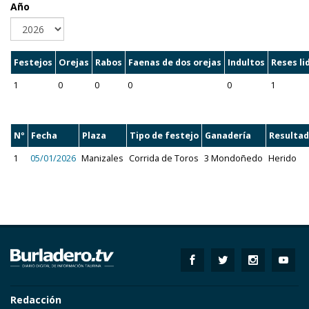
Año
Festejos
Orejas
Rabos
Faenas de dos orejas
Indultos
Reses li
1
0
0
0
0
1
Nº
Fecha
Plaza
Tipo de festejo
Ganadería
Resulta
1
05/01/2026
Manizales
Corrida de Toros
3 Mondoñedo
Herido
Redacción