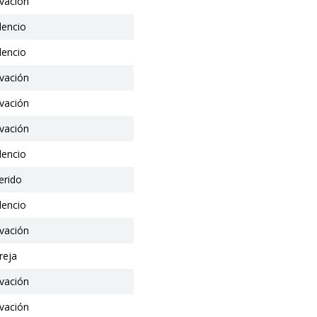
vación
ilencio
ilencio
vación
vación
vación
ilencio
erido
ilencio
vación
reja
vación
vación