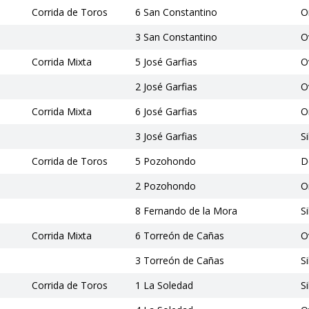
Corrida de Toros
6 San Constantino
O
3 San Constantino
O
Corrida Mixta
5 José Garfias
O
2 José Garfias
O
Corrida Mixta
6 José Garfias
O
3 José Garfias
S
Corrida de Toros
5 Pozohondo
D
2 Pozohondo
O
8 Fernando de la Mora
S
Corrida Mixta
6 Torreón de Cañas
O
3 Torreón de Cañas
S
Corrida de Toros
1 La Soledad
S