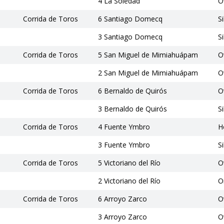
4 La Soledad
O
Corrida de Toros
6 Santiago Domecq
S
3 Santiago Domecq
S
Corrida de Toros
5 San Miguel de Mimiahuápam
O
2 San Miguel de Mimiahuápam
O
Corrida de Toros
6 Bernaldo de Quirós
O
3 Bernaldo de Quirós
S
Corrida de Toros
4 Fuente Ymbro
H
3 Fuente Ymbro
S
Corrida de Toros
5 Victoriano del Río
O
2 Victoriano del Río
O
Corrida de Toros
6 Arroyo Zarco
O
3 Arroyo Zarco
O