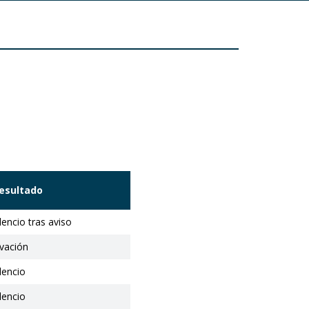
esultado
ilencio tras aviso
vación
ilencio
ilencio