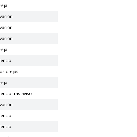
reja
vación
vación
vación
reja
ilencio
os orejas
reja
ilencio tras aviso
vación
ilencio
ilencio