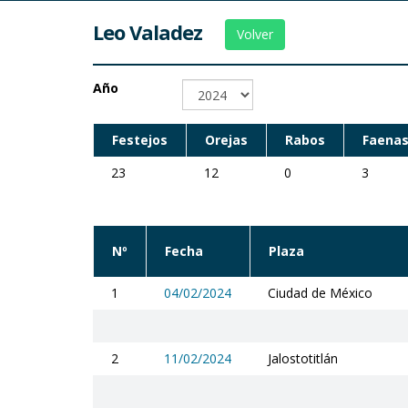
Leo Valadez
Volver
Año
Festejos
Orejas
Rabos
Faenas
23
12
0
3
Nº
Fecha
Plaza
1
04/02/2024
Ciudad de México
2
11/02/2024
Jalostotitlán