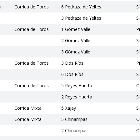
r
Corrida de Toros
6 Pedraza de Yeltes
S
3 Pedraza de Yeltes
S
Corrida de Toros
1 Gómez Valle
P
2 Gómez Valle
S
3 Gómez Valle
S
Corrida de Toros
3 Dos Ríos
P
6 Dos Ríos
S
Corrida de Toros
5 Reyes Huerta
O
2 Reyes Huerta
S
Corrida Mixta
5 Xajay
S
Corrida Mixta
5 Chinampas
O
2 Chinampas
O