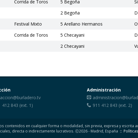
Corrida de Toros
5 Begoña
S
2 Begoña
D
Festival Mixto
5 Arellano Hermanos
O
Corrida de Toros
5 Checayani
D
2 Checayani
V
cción
Administración
accion@burladero.tv
administracion@burlad
1 412 843
(ext. 1)
911 412 843
(ext. 2)
de los contenidos en cualquier forma o modalidad, sin previa, expresa y escrita
ciales, directa o indirectamente lucrativos. Ⓒ2026 - Madrid, España
::
Política