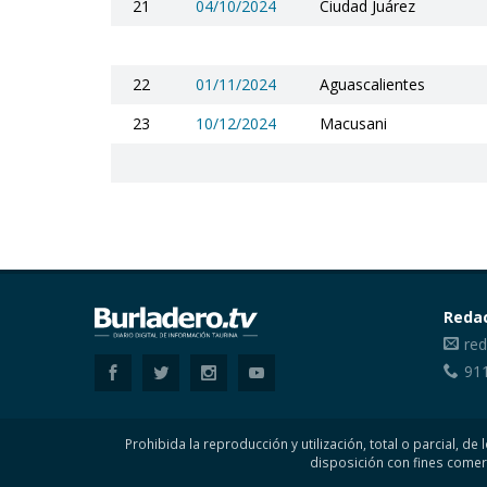
21
04/10/2024
Ciudad Juárez
22
01/11/2024
Aguascalientes
23
10/12/2024
Macusani
Reda
red
91
Prohibida la reproducción y utilización, total o parcial, 
disposición con fines comer