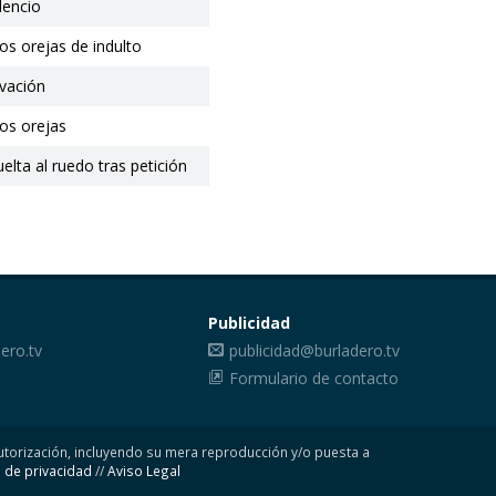
ilencio
os orejas de indulto
vación
os orejas
uelta al ruedo tras petición
Publicidad
ero.tv
publicidad@burladero.tv
Formulario de contacto
 autorización, incluyendo su mera reproducción y/o puesta a
s de privacidad
//
Aviso Legal