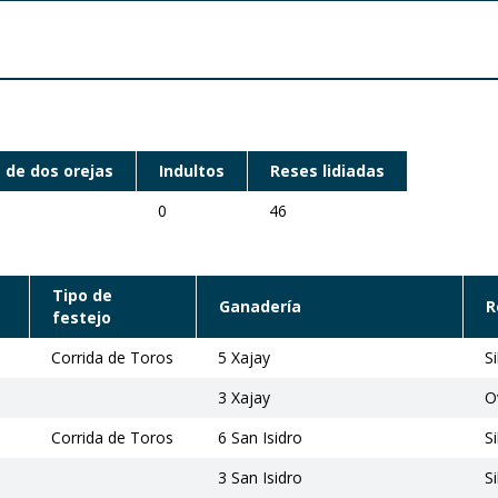
 de dos orejas
Indultos
Reses lidiadas
0
46
Tipo de
Ganadería
R
festejo
Corrida de Toros
5 Xajay
S
3 Xajay
O
Corrida de Toros
6 San Isidro
S
3 San Isidro
S