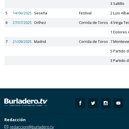
3 Saltillo
5
14/06/2025
Seseña
Festival
2 Luis Alba
6
27/07/2025
Orthez
Corrida de Toros
4 Veiga Tei
1 Dolores 
7
21/09/2025
Madrid
Corrida de Toros
7 Montevie
5 Partido 
3 Partido 
Redacción
redaccion@burladero.tv