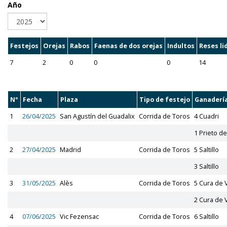
Año
Festejos
Orejas
Rabos
Faenas de dos orejas
Indultos
Reses li
7
2
0
0
0
14
Nº
Fecha
Plaza
Tipo de festejo
Ganaderí
1
26/04/2025
San Agustín del Guadalix
Corrida de Toros
4 Cuadri
1 Prieto de
2
27/04/2025
Madrid
Corrida de Toros
5 Saltillo
3 Saltillo
3
31/05/2025
Alès
Corrida de Toros
5 Cura de 
2 Cura de 
4
07/06/2025
Vic Fezensac
Corrida de Toros
6 Saltillo