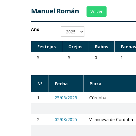
Manuel Román
Volver
Año
Festejos
Orejas
Rabos
Faenas
5
5
0
1
Nº
Fecha
Plaza
1
25/05/2025
Córdoba
2
02/08/2025
Villanueva de Córdoba