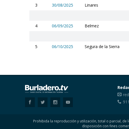
3
30/08/2025
Linares
4
06/09/2025
Belmez
5
06/10/2025
Segura de la Sierra
Reda
red
91
Prohibida la reproducción y utilización, total o parcial, 
disposición con fines comer