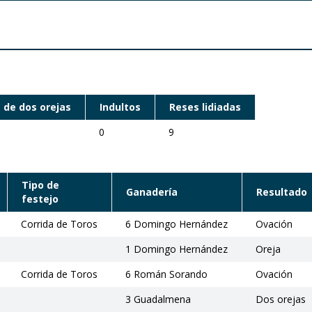
 de dos orejas
Indultos
Reses lidiadas
0
9
Tipo de
Ganadería
Resultado
festejo
Corrida de Toros
6 Domingo Hernández
Ovación
1 Domingo Hernández
Oreja
Corrida de Toros
6 Román Sorando
Ovación
3 Guadalmena
Dos orejas