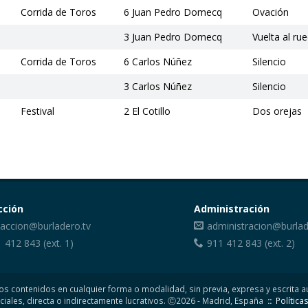
Corrida de Toros
6 Juan Pedro Domecq
Ovación
3 Juan Pedro Domecq
Vuelta al ru
Corrida de Toros
6 Carlos Núñez
Silencio
3 Carlos Núñez
Silencio
Festival
2 El Cotillo
Dos orejas
cción
Administración
accion@burladero.tv
administracion@burlad
1 412 843
(ext. 1)
911 412 843
(ext. 2)
de los contenidos en cualquier forma o modalidad, sin previa, expresa y escrita
ciales, directa o indirectamente lucrativos. Ⓒ2026 - Madrid, España
::
Política