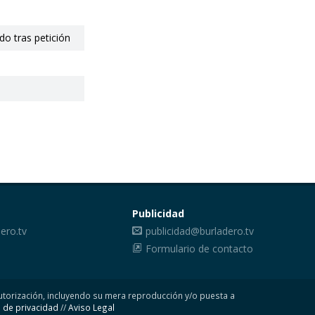
edo tras petición
Publicidad
ero.tv
publicidad@burladero.tv
Formulario de contacto
 autorización, incluyendo su mera reproducción y/o puesta a
s de privacidad
//
Aviso Legal