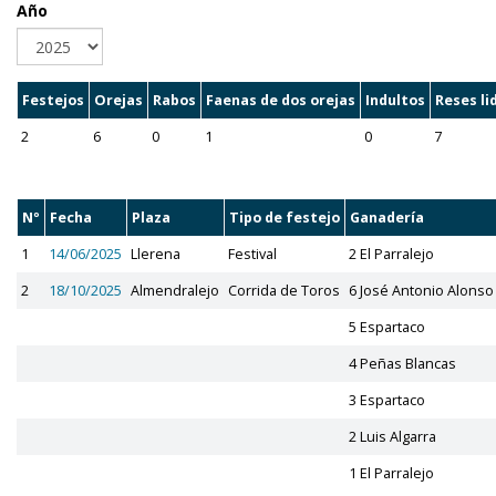
Año
Festejos
Orejas
Rabos
Faenas de dos orejas
Indultos
Reses li
2
6
0
1
0
7
Nº
Fecha
Plaza
Tipo de festejo
Ganadería
1
14/06/2025
Llerena
Festival
2 El Parralejo
2
18/10/2025
Almendralejo
Corrida de Toros
6 José Antonio Alonso
5 Espartaco
4 Peñas Blancas
3 Espartaco
2 Luis Algarra
1 El Parralejo