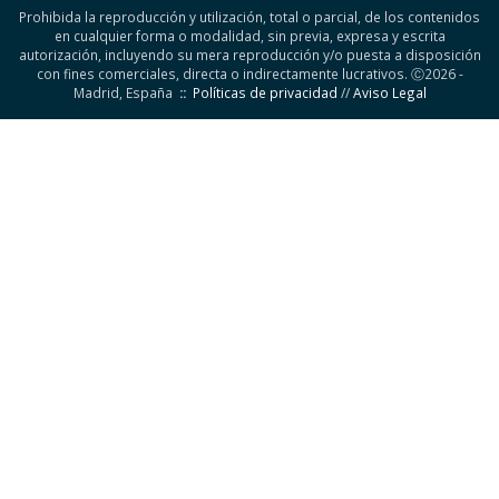
Prohibida la reproducción y utilización, total o parcial, de los contenidos
en cualquier forma o modalidad, sin previa, expresa y escrita
autorización, incluyendo su mera reproducción y/o puesta a disposición
con fines comerciales, directa o indirectamente lucrativos. Ⓒ2026 -
Madrid, España
::
Políticas de privacidad
//
Aviso Legal