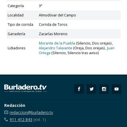
Categoría
3ª
Localidad
Almodóvar del Campo
Tipo de corrida
Corrida de Toros
Ganadería
Zacarías Moreno
Morante de la Puebla
(Silencio, Dos orejas) ,
Lidiadores
Alejandro Talavante
(Oreja, Dos orejas) ,
Juan
Ortega
(Silencio, Silencio tras aviso)
Redacción
redaccion@burladero.tv
911 412 843
(ext. 1)