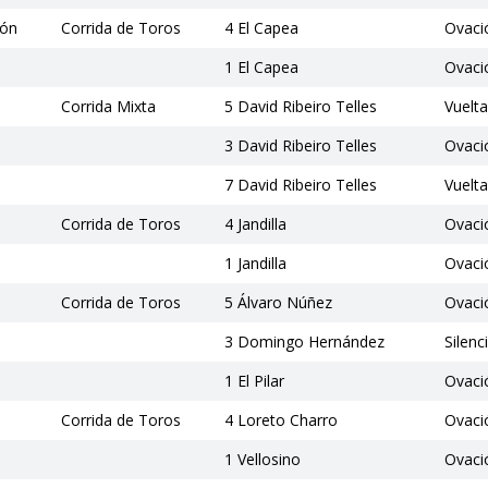
ión
Corrida de Toros
4 El Capea
Ovaci
1 El Capea
Ovaci
Corrida Mixta
5 David Ribeiro Telles
Vuelta
3 David Ribeiro Telles
Ovaci
7 David Ribeiro Telles
Vuelta
Corrida de Toros
4 Jandilla
Ovaci
1 Jandilla
Ovaci
Corrida de Toros
5 Álvaro Núñez
Ovaci
3 Domingo Hernández
Silenc
1 El Pilar
Ovaci
Corrida de Toros
4 Loreto Charro
Ovaci
1 Vellosino
Ovaci