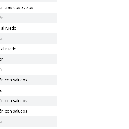
ón tras dos avisos
ón
 al ruedo
ón
 al ruedo
ón
ón
ón con saludos
io
ón con saludos
ón con saludos
ón