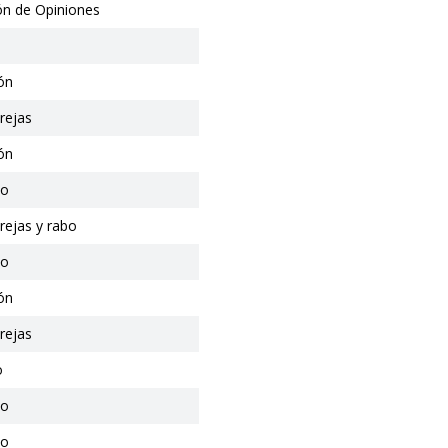
ón de Opiniones
ón
rejas
ón
io
rejas y rabo
io
ón
rejas
o
io
io