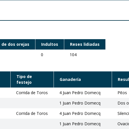
 de dos orejas
Indultos
Reses lidiadas
0
104
Tipo de
Ganadería
Resu
festejo
Corrida de Toros
4 Juan Pedro Domecq
Pitos
1 Juan Pedro Domecq
Dos o
Corrida de Toros
4 Juan Pedro Domecq
Silenc
1 Juan Pedro Domecq
Ovació