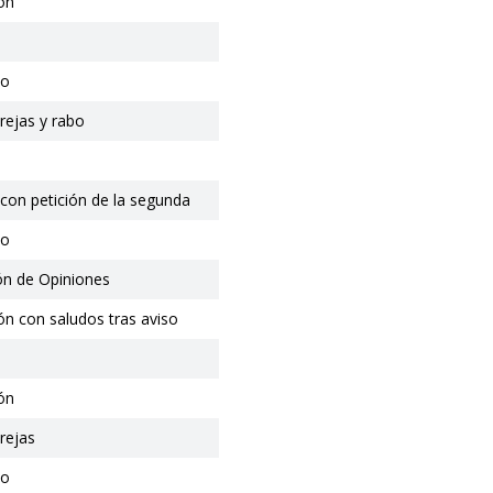
ón
io
rejas y rabo
con petición de la segunda
io
ón de Opiniones
ón con saludos tras aviso
ón
rejas
io