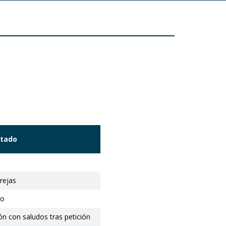
ltado
rejas
io
n con saludos tras petición