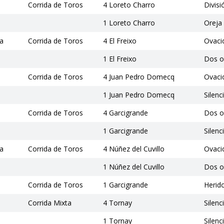
Corrida de Toros
4 Loreto Charro
Divisi
1 Loreto Charro
Oreja
ía
Corrida de Toros
4 El Freixo
Ovaci
1 El Freixo
Dos o
Corrida de Toros
4 Juan Pedro Domecq
Ovaci
1 Juan Pedro Domecq
Silenc
Corrida de Toros
4 Garcigrande
Dos o
1 Garcigrande
Silenc
ía
Corrida de Toros
4 Núñez del Cuvillo
Ovaci
1 Núñez del Cuvillo
Dos o
Corrida de Toros
1 Garcigrande
Herid
Corrida Mixta
4 Tornay
Silenc
1 Tornay
Silenc