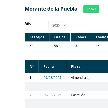
Morante de la Puebla
Volver
Año
Festejos
Orejas
Rabos
Faenas
52
58
3
14
Nº
Fecha
Plaza
1
29/03/2025
Almendralejo
2
30/03/2025
Castellón