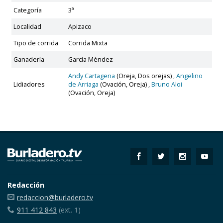
Categoría
3ª
Localidad
Apizaco
Tipo de corrida
Corrida Mixta
Ganadería
García Méndez
Andy Cartagena
(Oreja, Dos orejas) ,
Angelino
Lidiadores
de Arriaga
(Ovación, Oreja) ,
Bruno Aloi
(Ovación, Oreja)
Redacción
redaccion@burladero.tv
911 412 843
(ext. 1)