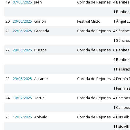
19
07/06/2025
Jaén
Corrida de Rejones
4 Beníte
1 Beníte
20
20/06/2025
Griñón
Festival Mixto
1 Ángel L
21
22/06/2025
Granada
Corrida de Rejones
4 Sánche
1 Sánche
22
28/06/2025
Burgos
Corrida de Rejones
6 Beníte
4 Beníte
1 Pallarés
23
29/06/2025
Alicante
Corrida de Rejones
4 Fermín
1 Fermín
24
10/07/2025
Teruel
Corrida de Rejones
4 Campos
1 Campos
25
12/07/2025
Arévalo
Corrida de Rejones
4 Luis Al
1 Luis Al