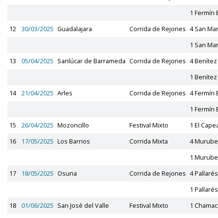
1 Fermín
12
30/03/2025
Guadalajara
Corrida de Rejones
4 San Ma
1 San Ma
13
05/04/2025
Sanlúcar de Barrameda
Corrida de Rejones
4 Beníte
1 Beníte
14
21/04/2025
Arles
Corrida de Rejones
4 Fermín
1 Fermín
15
26/04/2025
Mozoncillo
Festival Mixto
1 El Cape
16
17/05/2025
Los Barrios
Corrida Mixta
4 Murube
1 Murube
17
18/05/2025
Osuna
Corrida de Rejones
4 Pallarés
1 Pallarés
18
01/06/2025
San José del Valle
Festival Mixto
1 Chamac