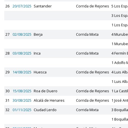
26
20/07/2025
Santander
Corrida de Rejones
5 Los Esp
3 Los Esp
1 Los Esp
27
02/08/2025
Berja
Corrida Mixta
4 Murube
1 Murube
28
03/08/2025
Inca
Corrida Mixta
4 Fermín
1 Adolfo 
29
14/08/2025
Huesca
Corrida de Rejones
4 Luis Al
1 Luis Al
30
15/08/2025
Roa de Duero
Corrida de Rejones
1 La Castil
31
30/08/2025
Alcalá de Henares
Corrida de Rejones
1 José An
32
01/11/2025
Ciudad Lerdo
Corrida Mixta
3 Boquill
1 Boquill