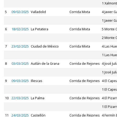
1 Xalmon
5
09/02/2025
Valladolid
Corrida Mixta
4 Javier G
1 Javier G
6
18/02/2025
La Petatera
Corrida Mixta
5 Monte 
2 Monte 
7
23/02/2025
Ciudad de México
Corrida Mixta
4 Las Hue
1 Las Hue
8
03/03/2025
Autlán de la Grana
Corrida de Rejones
4 José Jul
1 José Jul
9
09/03/2025
Illescas
Corrida de Rejones
4 El Cape
1 El Cape
10
22/03/2025
La Palma
Corrida de Rejones
4 El Pizarr
1 El Pizarr
11
24/03/2025
Castellón
Corrida de Rejones
4 Fermín