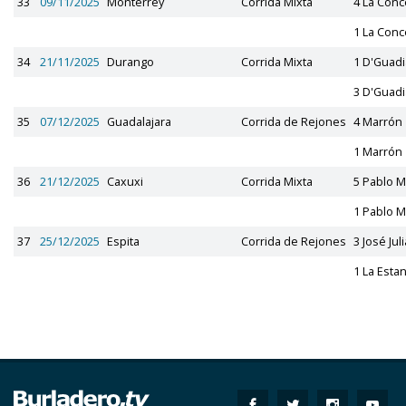
33
09/11/2025
Monterrey
Corrida Mixta
4 La Con
1 La Con
34
21/11/2025
Durango
Corrida Mixta
1 D'Guad
3 D'Guad
35
07/12/2025
Guadalajara
Corrida de Rejones
4 Marrón
1 Marrón
36
21/12/2025
Caxuxi
Corrida Mixta
5 Pablo 
1 Pablo 
37
25/12/2025
Espita
Corrida de Rejones
3 José Jul
1 La Estan