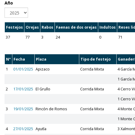
Año
Festejos
Orejas
Rabos
Faenas de dos orejas
Indultos
Reses li
37
77
3
24
0
71
Nº
Fecha
Plaza
Tipo de festejo
Ganader
1
01/01/2025
Apizaco
Corrida Mixta
4 García
1 García
2
17/01/2025
El Grullo
Corrida Mixta
4 Cerro V
1 Cerro V
3
19/01/2025
Rincón de Romos
Corrida Mixta
4 Monte 
1 Monte 
4
27/01/2025
Ayutla
Corrida Mixta
3 Xalmon