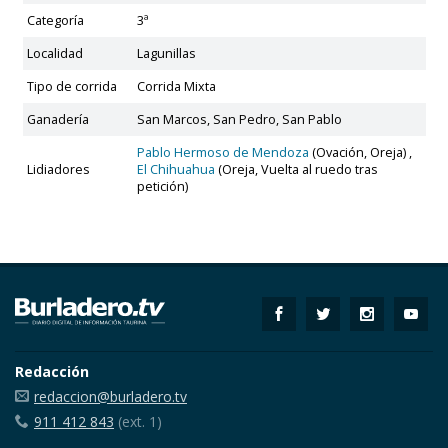
Categoría
3ª
Localidad
Lagunillas
Tipo de corrida
Corrida Mixta
Ganadería
San Marcos, San Pedro, San Pablo
Pablo Hermoso de Mendoza
(Ovación, Oreja) ,
Lidiadores
El Chihuahua
(Oreja, Vuelta al ruedo tras
petición)
Redacción
redaccion@burladero.tv
911 412 843
(ext. 1)