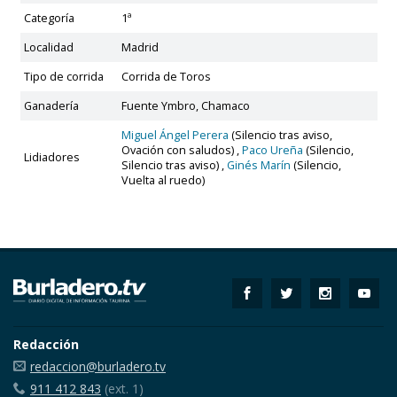
Categoría
1ª
Localidad
Madrid
Tipo de corrida
Corrida de Toros
Ganadería
Fuente Ymbro, Chamaco
Miguel Ángel Perera
(Silencio tras aviso,
Ovación con saludos) ,
Paco Ureña
(Silencio,
Lidiadores
Silencio tras aviso) ,
Ginés Marín
(Silencio,
Vuelta al ruedo)
Redacción
redaccion@burladero.tv
911 412 843
(ext. 1)