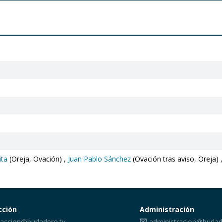
ita
(Oreja, Ovación) ,
Juan Pablo Sánchez
(Ovación tras aviso, Oreja) 
cción
Administración
accion@burladero.tv
administracion@burlad