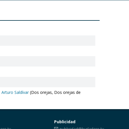
,
Arturo Saldívar
(Dos orejas, Dos orejas de
Publicidad
ero.tv
publicidad@burladero.tv