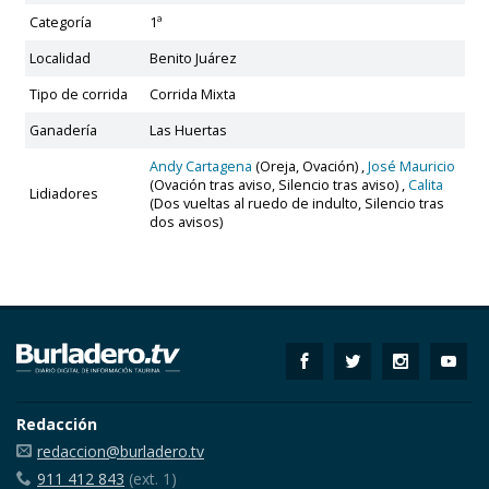
Categoría
1ª
Localidad
Benito Juárez
Tipo de corrida
Corrida Mixta
Ganadería
Las Huertas
Andy Cartagena
(Oreja, Ovación) ,
José Mauricio
(Ovación tras aviso, Silencio tras aviso) ,
Calita
Lidiadores
(Dos vueltas al ruedo de indulto, Silencio tras
dos avisos)
Redacción
redaccion@burladero.tv
911 412 843
(ext. 1)